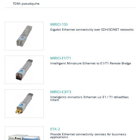
TDMi pseudojuhe
MIRICI-155
Gigabit Ethernet connectivity over SDH/SONET networks
MIRICI-E1/T1
Intelligent Miniature Ethernet to E1/T1 Remote Bridge
MIRICI-E3/T3
Inteliģents miniatūrs Ethernet uz E1 / T1 tālvadības
tiltam
ETX-2
Provide Ethernet connectivity services for business
applications