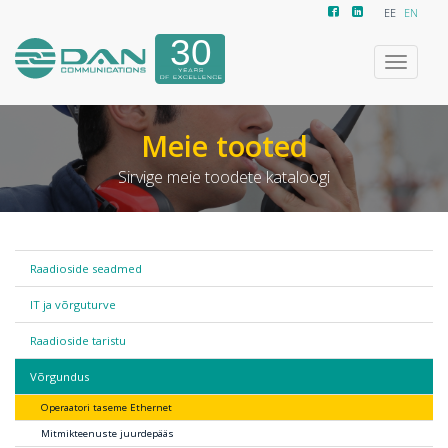
EE
EN
Ümberlül
navigeer
Meie tooted
Sirvige meie toodete kataloogi
Raadioside seadmed
IT ja võrguturve
Raadioside taristu
Võrgundus
Operaatori taseme Ethernet
Mitmikteenuste juurdepääs