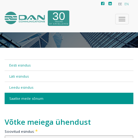
EE
EN
Ümberlül
navigeer
Eesti esindus
Läti esindus
Leedu esindus
Saatke meile sõnum
Võtke meiega ühendust
Soovitud esindus: